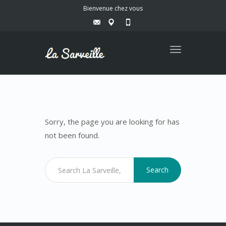
Bienvenue chez vous
Toggle
navigation
Sorry, the page you are looking for has
not been found.
Search